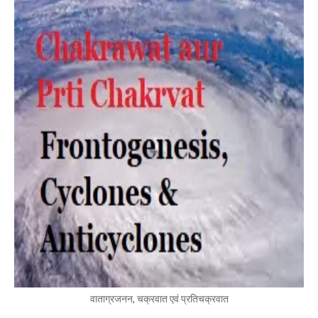
वाताग्रजनन, चक्रवात एवं प्रतिचक्रवात