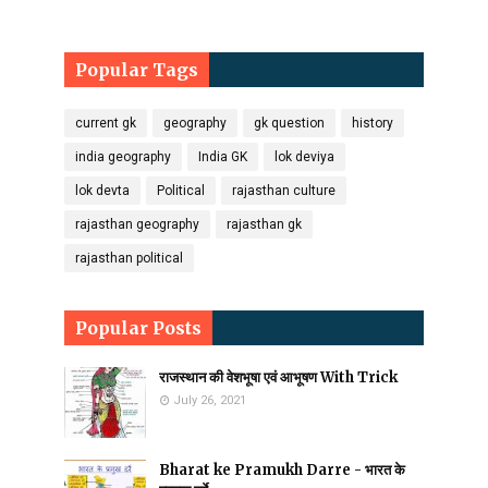
Popular Tags
current gk
geography
gk question
history
india geography
India GK
lok deviya
lok devta
Political
rajasthan culture
rajasthan geography
rajasthan gk
rajasthan political
Popular Posts
राजस्थान की वेशभूषा एवं आभूषण With Trick
July 26, 2021
Bharat ke Pramukh Darre - भारत के