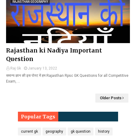
RAJASTHAN GEOGRAPHY
Rajasthan ki Nadiya Important
Question
Raj Gk
January 13, 2022
समान्य ज्ञान की इस पोस्ट में हम Rajasthan Rpsc GK Questions for all Competitive
Exam, …
Older Posts
Popular Tags
current gk
geography
gk question
history