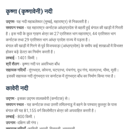
कृष्णा (कृष्णावेनी) नदी
उद्गम
- यह नदी महाबलेश्वर (मुम्बई, महाराष्ट्र) से निकलती है।
समापन स्थल
- यह महाराष्ट्र-कर्नाटक आंध्रप्रदेश से बहती हुई बंगाल की खाड़ी में गिरती
है। इस नदी के कुल ग्रहण क्षेत्र का 27 प्रतिशत भाग महाराष्ट्र, 44 प्रतिशत भाग
कर्नाटक तथा 29 प्रतिशत भाग आंध्र प्रदेश राज्य में पड़ता है।
बंगाल की खाड़ी में गिरने से पूर्व विजयवाड़ा (आंध्रप्रदेश) के समीप कई शाखाओं में विभक्त
होकर बड़े डेल्टा का निर्माण करती है।
लम्बाई
- 1401 किमी.।
श्री शैलग
- कृष्णा नदी पर अवस्थित बाँध
सहायक नदियाँ
- तुंगभद्रा, कोयना, घटप्रभा, पंचगंगा, दूध गंगा, मालप्रभा, भीमा, मूसी।
इसकी
सहायक नदी तुंगभद्रा पर कर्नाटक में तुंगभद्रा बाँध का निर्माण किया गया है।
कावेरी नदी
उद्गम
-
इसका उद्गम तालकवेरी (कर्नाटक) से।
समापन स्थल
- यह कर्नाटक तथा उत्तरी तमिलनाडु में बहने के पश्चात् कुल्लूर के पास
बंगाल की यह 81,155 वर्ग किलोमीटर क्षेत्र को अपवाहित करती है।
लम्बाई
-
800 किमी.।
उपनाम
-
दक्षिण की गंगा।
सहायक नदियाँ
-
काबिनी, भवानी, हिमावती, अमरावती