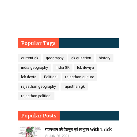
Popular Tags
current gk
geography
gk question
history
india geography
India GK
lok deviya
lok devta
Political
rajasthan culture
rajasthan geography
rajasthan gk
rajasthan political
Popular Posts
राजस्थान की वेशभूषा एवं आभूषण With Trick
July 26, 2021