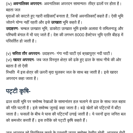
(iv)
अवनालिका अपरदन
- अवनालिका अपरदन सामान्यतः तीव्र ढालों पर होता है।
बहता जल
मृदाओं को काटते हुए गहरी वाहिकाएँ बनाता है, जिन्हें अवनलिकाएँ कहते हैं। ऐसी भूमि
जोतने योग्य नहीं रहती और इसे
उत्खात
भूमि कहते हैं।
उदाहरण
- चम्बल उत्खात भूमि, डाकोटा उत्खात भूमि इसके अलावा ये तमिलनाडु और
पश्चिमी बंगाल में भी पाए जाते हैं। देश की लगभग 8000 हैक्टेयर भूमि प्रति बीहड़ में
परिवर्तित हो जाती है।
(v)
सरिता तौर अपरदन
- उदाहरण- गंगा नदी घाटी एवं ब्रह्मपुत्र नदी घाटी।
(vi)
खादर अपरदन
- जब जल विस्तृत क्षेत्र को ढके हुए ढाल के साथ नीचे की ओर
बहता है तो ऐसी
स्थिति में इस क्षेत्र की ऊपरी मृदा घुलकर जल के साथ बह जाती है। इसे खादर
अपरदन कहा जाता है।
पट्टी कृषि-
ढाल वाली भूमि पर समोच्च रेखाओं के सामानांतर हल चलाने से ढाल के साथ जल बहाव
की गति घटती है। इसे समोच्च जुताई कहा जाता है। बड़े खेतों को पट्टियों में बाँटा
जाता है। फसलों के बीच मे घास की पट्टियाँ उगाई जाती है। ये पवनों द्वारा जनित बल
को कमजोर करती हैं। इस तरीके को पट्टी कृषि कहते हैं।
जल अपरदन को नियंत्रित करने के प्रभावी उपाय समोच्च रेखीय खेती, अपरदन रोधी