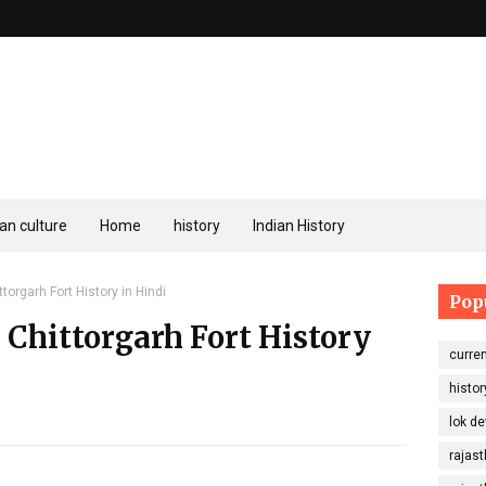
an culture
Home
history
Indian History
 Chittorgarh Fort History in Hindi
Pop
िहास - Chittorgarh Fort History
curren
histor
lok de
rajast