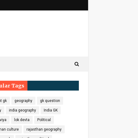
ular Tags
t gk
geography
gk question
y
india geography
India GK
viya
lok devta
Political
han culture
rajasthan geography