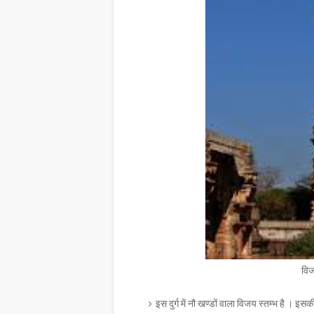
विज
इस दुर्ग में नौ खण्डों वाला विजय स्तम्भ है । 