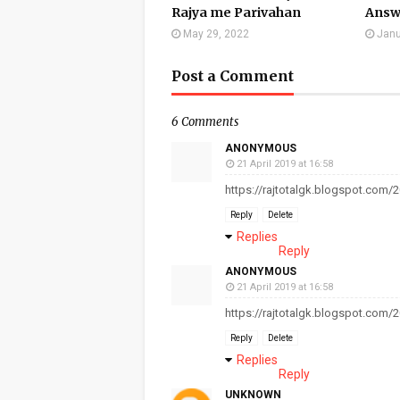
Rajya me Parivahan
Answ
May 29, 2022
Janu
Post a Comment
6 Comments
ANONYMOUS
21 April 2019 at 16:58
https://rajtotalgk.blogspot.co
Reply
Delete
Replies
Reply
ANONYMOUS
21 April 2019 at 16:58
https://rajtotalgk.blogspot.co
Reply
Delete
Replies
Reply
UNKNOWN