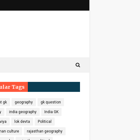
ular Tags
t gk
geography
gk question
y
india geography
India GK
viya
lok devta
Political
han culture
rajasthan geography