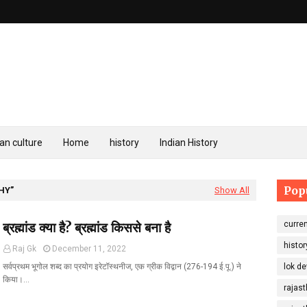
an culture
Home
history
Indian History
Pop
HY
Show All
ब्रह्मांड क्या है? ब्रह्मांड किससे बना है
curren
histor
Raj Gk
December 11, 2022
सर्वप्रथम भूगोल शब्द का प्रयोग इरेटॉस्थनीज, एक ग्रीक विद्वान (276-194 ई.पू.) ने
lok de
किया।…
rajast