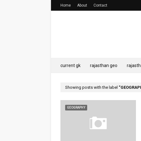
Home
About
Contact
current gk
rajasthan geo
rajasth
Showing posts with the label
GEOGRAP
GEOGRAPHY