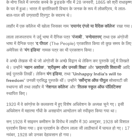
के मोगा जिले में जगरांव कस्बे के ढुड्डके गाँव में 28 जनवरी, 1865 को श्री राधाकृष्ण
के घर में हुआ। भारत में क्रांतिकारी विचार के जनक के रूप में लोकप्रिय, ये लाल-
बाल-पाल की उग्रवादी त्रिगुट के सदस्य थे।
लाहौर में एक कॉलेज भी खोला जिसका नाम '
दयानंद एंग्लो या वैदिक कॉलेज
' रखा गया।
लाला लाजपतराय ने उर्दू भाषा में दैनिक पत्र '
पंजाबी
', '
वन्देमातरम्
' तथा एक अंग्रेजी
भाषा में दैनिक पत्र '
द पीपल
' (The People) प्रकाशित किया तो कुछ समय के लिए
अमेरिका से '
यंग इंडिया
' नामक पत्र का भी प्रकाशन किया।
वे अच्छे लेखक भी थे जो अंग्रेजी के अच्छे विद्वान थे लेकिन कर पुस्तकें उर्दू में लिखते
थे। उन्होंने '
महान अशोक
', '
श्रीकृष्ण और उनकी शिक्षा
' और '
छत्रपति शिवाजी
' आदि
कई पुस्तकें लिखीं। लेकिन
यंग इंडिया
, तथा "
Unhappy India's will to
freedom
" उनकी प्रसिद्ध पुस्तकें थीं। उन्होंने '
सर्वेन्ट्स ऑफ पीपुल
सोसायटी की
स्थापना की तथा लाहौर में '
नेशनल कॉलेज
' और '
तिलक स्कूल ऑफ पॉलिटिक्स
'
स्थापित किए।
1920 में वे कांग्रेस के कलकत्ता में हुए विशेष अधिवेशन के अध्यक्ष चुने गए। इसी
अधिवेशन में महात्मा गाँधी के असहयोग आन्दोलन को स्वीकृत किया गया था।
सन् 1928 में साइमन कमीशन के विरोध में लाहौर में 30 अक्टूबर, 1928 को विशाल
प्रदर्शन किया गया। इस प्रदर्शन के दौरान लाला जी लाठीचार्ज में घायल हो गए। 17
नवंबर, 1928 को उनका देहावसान हो गया।