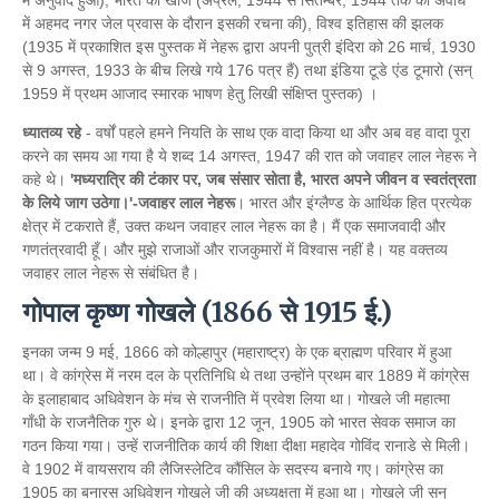
में अनुवाद हुआ), भारत की खोज (अप्रैल, 1944 से सितम्बर, 1944 तक की अवधि
में अहमद नगर जेल प्रवास के दौरान इसकी रचना की), विश्व इतिहास की झलक
(1935 में प्रकाशित इस पुस्तक में नेहरू द्वारा अपनी पुत्री इंदिरा को 26 मार्च, 1930
से 9 अगस्त, 1933 के बीच लिखे गये 176 पत्र हैं) तथा इंडिया टूडे एंड टूमारो (सन्
1959 में प्रथम आजाद स्मारक भाषण हेतु लिखी संक्षिप्त पुस्तक) ।
ध्यातव्य रहे
- वर्षों पहले हमने नियति के साथ एक वादा किया था और अब वह वादा पूरा
करने का समय आ गया है ये शब्द 14 अगस्त, 1947 की रात को जवाहर लाल नेहरू ने
कहे थे।
'मध्यरात्रि की टंकार पर, जब संसार सोता है, भारत अपने जीवन व स्वतंत्रता
के लिये जाग उठेगा।'-जवाहर लाल नेहरू
। भारत और इंग्लैण्ड के आर्थिक हित प्रत्येक
क्षेत्र में टकराते हैं, उक्त कथन जवाहर लाल नेहरू का है। मैं एक समाजवादी और
गणतंत्रवादी हूँ। और मुझे राजाओं और राजकुमारों में विश्वास नहीं है। यह वक्तव्य
जवाहर लाल नेहरू से संबंधित है।
गोपाल कृष्ण गोखले (1866 से 1915 ई.)
इनका जन्म 9 मई, 1866 को कोल्हापुर (महाराष्ट्र) के एक ब्राह्मण परिवार में हुआ
था। वे कांग्रेस में नरम दल के प्रतिनिधि थे तथा उन्होंने प्रथम बार 1889 में कांग्रेस
के इलाहाबाद अधिवेशन के मंच से राजनीति में प्रवेश लिया था। गोखले जी महात्मा
गाँधी के राजनैतिक गुरु थे। इनके द्वारा 12 जून, 1905 को भारत सेवक समाज का
गठन किया गया। उन्हें राजनीतिक कार्य की शिक्षा दीक्षा महादेव गोविंद रानाडे से मिली।
वे 1902 में वायसराय की लैजिस्लेटिव कौंसिल के सदस्य बनाये गए। कांग्रेस का
1905 का बनारस अधिवेशन गोखले जी की अध्यक्षता में हुआ था। गोखले जी सन्