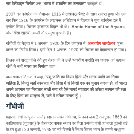
सर वेलेंटाइन चिरोल
उन्हें '
भारत में अशान्ति का जन्मदाता
' समझते थे।
1907 का कांग्रेस का विभाजन 1916 में
लखनऊ पैक्ट
के साथ समाप्त हुआ और एक
बार फिर 1916 के कांग्रेस के लखनऊ अधिवेशन में तिलक ने पुनः कांग्रेस दल में
प्रवेश लिया। तिलक प्रकाण्ड विद्वान भी थे। '
Arctic Home of the Aryans
'
और '
गीता रहस्य
' उनकी दो प्रमुख पुस्तकें हैं।
गाँधीजी के नेतृत्व में 1 अगस्त, 1920 के दिन कांग्रेस ने '
असहयोग आन्दोलन
' शुरू
करने का निर्णय लिया। इसी दिन 1 अगस्त, 1920 को तिलक का देहावसान हो गया।
तिलक को श्रद्धाजंलि देते हुए नेहरू जी ने उन्हें '
भारतीय क्रांति का जनक
' एवं महात्मा
गाँधी ने उन्हें
भारत का निर्माता
' कहा।
बाल गंगाधर तिलक ने कहा, '
पशु जाति का नियम हिंसा और मानव जाति का नियम
अहिंसा है, किन्तु जहाँ कायरता और हिंसा में से किसी एक का चुनाव करना हो, तो भारत
अपने अपमान का निराधार साक्षी बना रहे ऐसे नामर्द व्यवहार की अपेक्षा स्वमान की रक्षा
के लिए हिंसा का आश्रय ले, उसे मैं उचित मानता हूँ
।
गाँधीजी
महात्मा गांधी का पूरा नाम मोहनदास कर्मचंद गांधी था, जिनका जन्म 2 अक्टूबर, 1869 को
काठियावाड (गुजरात) के पोरबन्दर नामक स्थान पर पिता कर्मचंद गांधी एवं माता पुतली बाई
के घर हुआ। 30 जनवरी, 1948 को नई दिल्ली में स्थित बिरला भवन के सामने नाथूराम