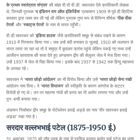
के प्रथम स्वतंत्रता संग्राम
' की संज्ञा दी तो वी.डी. सावरकर ऐसे क्रांतिकारी लेखक
थे, जिनकी पुस्तक '
द इंडियन वार ऑफ इंडिपेंडेंस
' प्रकाशन 1909 से पूर्व ही ब्रिटिश
सरकार द्वारा जब्त कर ली गई थी लेकिन पुस्तक गुप्त रूप से विभिन्न शीर्षक '
पीक वीक
पेपर्स
' और '
स्काट्स पेपर्स
' के नाम से भारत पहुँची।
वी.डी.सावरकर को '
इंडिया हाउस
' जैसे क्रांतिकारी समूह से संबंध रखने के कारण
1910 में गिरफ्तार किया गया। जब उन्हें बंदी बनाकर 8 जुलाई, 1910 को जलयान से
भारत लाया जा रहा था तो वे समुद्र में कूदकर फ्रांस पहुंचे लेकिन पकड़े गए तथा उन्हें
आजीवन कारावास की सजा देते हुए अण्डमान द्वीप की सेलुलर जेल में भेज दिया गया।
उन्हें 1937 में जेल से रिहा किया गया। इसके बाद 1937 से 1942 तक हिन्दू महासभा
के अध्यक्ष रहे।
सावरकर ने '
भारत छोड़ो आंदोलन
' का भी विरोध किया और उसे '
भारत छोड़ो सेना रखो
'
आंदोलन नाम दिया। वे '
भारत विभाजन
' की स्वीकृति के कारण कांग्रेस के कट्टर
विरोधी हो गए थे। उन पर महात्मा गांधी की हत्या का भी आरोप लगाया गया और उन्हें
पुनः बन्दी बनाया गया।
अंडमान निकोबार द्वीप समूह के पोर्टब्लेयर हवाई अड्डे का नाम 'वीर सावरकर हवाई
अड्डा' रखा गया है।
सरदार वल्लभभाई पटेल (1875-1950 ई.)
31 अक्टूबर, 1875 को लौह पुरुष के नाम से प्रसिद्ध वल्लभ झावेर भाई पटेल का जन्म