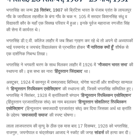
भगतसिंह का जन्म
28 सितंबर, 1907
को ब्रिटिश भारत के पंजाब प्रांत के लायलपुर
गाँव के जाराँवाला तहसील के बंगा गाँव के चक न. 105 में सरदार किशनसिंह संधु व
विद्यावती कौर के यहाँ एक सिक्ख परिवार में हुआ। इनके पूर्वज महाराजा रणजीत सिंह
की सेना में कार्यरत थे।
भगतसिंह डी.ए.वी. कॉलेज लाहौर में जब शिक्षा ग्रहण कर रहे थे तो अपने दो अध्यापकों
भाई परमानंद व जयचंद विद्यालंकार से प्रभावित होकर '
मैं नास्तिक क्यों हूँ
' शीर्षक से
एक दार्शनिक निबन्ध लिखा।
भगतसिंह ने भगवती चरण के साथ मिलकर लाहौर में 1926 में '
नौजवान भारत सभा
' की
स्थापना की। इस सभा का नारा '
हिंदुस्तान जिंदाबाद
' था।
अक्टूबर, 1924 में कानपुर में रामप्रसाद बिस्मिल, योगेश चटर्जी और शचीन्द्र सान्याल
ने '
हिन्दुस्तान रिपब्लिकन एसोसिएशन
' की स्थापना की, जिसमें भगतसिंह सम्मिलित हुए।
भगतसिंह ने सितंबर, 1928 में क्रांतिकारी संगठन '
हिन्दुस्तान रिपब्लिकन एसोसिएशन
'
(हिंदुस्तान प्रजातांत्रिक संघ) का नाम बदलकर '
हिन्दुस्तान सोशलिस्ट रिपब्लिकन
एसोसिएशन
' (हिन्दुस्तान समाजवादी प्रजातंत्र संघ) कर दिया जिसका अर्थ था क्रांति
के उद्देश्य '
समाजवादी समाज
' की स्पष्ट घोषणा।
लाला लाजपतराय की मृत्यु के ठीक एक मास बाद 17 दिसम्बर, 1928 को भगतसिंह,
राजगुरु, जयगोपाल व चंद्रशेखर आजाद ने स्कॉट की जगह
सांडर्स
की हत्या कर दी।