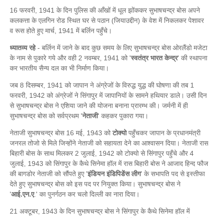
16 फरवरी, 1941 के दिन पुलिस की आँखों में धूल झोंककर सुभाषचन्द्र बोस अपने
कलकत्ता के एलगिन रोड स्थित घर से पठान (जियाउद्दीन) के वेश में निकलकर पेशावर
व रूस होते हुए मार्च, 1941 में बर्लिन पहुँचे।
ध्यातव्य रहे
- बर्लिन में जाने के बाद कुछ समय के लिए सुभाषचन्द्र बोस ओरलैंडो मजेटा
के नाम से पुकारे गये और वही 2 नवम्बर, 1941 को '
स्वतंत्र भारत केन्द्र
' की स्थापना
कर भारतीय सैन्य दल का भी निर्माण किया।
जब 8 दिसम्बर, 1941 को जापान ने अंग्रेजों के विरुद्ध युद्ध की घोषणा की तब 1
फरवरी, 1942 को अंग्रेजों ने सिंगापुर में जापानियों के सामने हथियार डाले। उसी दिन
से सुभाषचन्द्र बोस ने एशिया जाने की योजना बनाना प्रारम्भ की। जर्मनी में ही
सुभाषचन्द्र बोस को सर्वप्रथम '
नेताजी
' कहकर पुकारा गया।
नेताजी सुभाषचन्द्र बोस 16 मई, 1943 को
टोक्यो
पहुँचकर जापान के प्रधानमंत्री
जनरल तोजो से मिले जिन्होंने नेताजी को सहायता देने का आश्वासन दिया। नेताजी रास
बिहारी बोस के साथ मिलकर 2 जुलाई, 1942 को टोक्यो से सिंगापुर पहुँचे और 4
जुलाई, 1943 को सिंगापुर के कैथे सिनेमा हॉल में रास बिहारी बोस ने आजाद हिन्द फौज
की बागडोर नेताजी को सौंपते हुए '
इंडियन इंडिपिडेंस लीग
' के सभापति पद से इस्तीफा
देते हुए सुभाषचन्द्र बोस को इस पद पर नियुक्त किया। सुभाषचन्द्र बोस ने
'
आई.एन.ए
.' का पुनर्गठन कर चलो दिल्ली का नारा दिया।
21 अक्टूबर, 1943 के दिन सुभाषचन्द्र बोस ने सिंगापुर के कैथे सिनेमा हॉल में