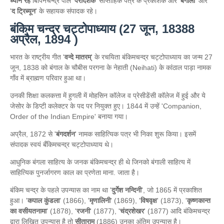
ध्यान रहे
बिपिनचन्द्र पाल '
परर्दिशक
' साप्ताहिक पत्र के प्रकाशक और '
बंगाली
' और
'
द ट्रिब्यून
' के सहायक संपादक रहे।
बंकिम चन्द्र चट्टोपाध्याय (27 जून, 18388
अप्रैल, 1894 )
भारत के राष्ट्रीय गीत '
वन्दे मातरम्
' के रचयिता बंकिमचन्द्र चट्टोपाध्याय का जन्म 27
जून, 1838 को बंगाल के चौबीस परगना के नेहाती (Neihati) के कांठाल पाड़ा नामक
गाँव में ब्राह्मण परिवार हुआ था।
उनकी शिक्षा कलकत्ता में हुगली में मोहसिन कॉलेज व प्रेसीडेंसी कॉलेज में हुई और ये
जेसोर के डिप्टी कलेक्टर के पद पर नियुक्त हुए। 1844 में उन्हें 'Companion,
Order of the Indian Empire' बनाया गया।
अप्रैल, 1872 से '
बंगदर्शन
' नामक साहित्यिक पत्र भी निका शुरू किया। इसमें
संपादक स्वयं बँकिमचन्द्र चट्टोपाध्याय थे।
आधुनिक बंगला साहित्य के जनक बंकिमचन्द्र ही थे जिनको बंगाली साहित्य में
साहित्यिक पुनर्जागरण काल का प्रणेता माना. जाता है।
बंकिम चन्द्र के पहले उपन्यास का नाम था '
दुर्गेश नन्दिनी
', जो 1865 में प्रकाशित
हुआ। '
कपाल कुंडला
' (1866), '
मृणालिनी
' (1869), '
विषवृक्ष
' (1873), '
कृष्णकान्त
का वसीयतनामा
' (1878), '
रजनी
' (1877), '
चंद्रशेखर
' (1877) आदि बंकिमचन्द्र
द्वारा लिखित उपन्यास है तो
सीताराम
(1886) उनका अंतिम उपन्यास है।