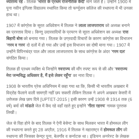
ध्यातव्य रहे
- तिलक '
भारत के प्रथम राजनैतिक कैदी
' माने जाते है। उन्होंने 1900 में
पूना नवीन इंग्लिश विद्यालय स्थापित किया तो फर्ग्यूसन कॉलेज की स्थापना में भी उनका
हाथ था।
1907 में कांग्रेस के सूरत अधिवेशन में तिलक ने
लाला लाजपतराय
को अध्यक्ष बनाने
का प्रस्ताव दिया। किन्तु उदारवादियों के प्रयत्न से सूरत अधिवेशन का अध्यक्ष
रास
बिहारी बोस
को बनाया गया। तिलक के उग्रवादी विचारों के कारण कांग्रेस का विभाजन
'
नरम व गरम
' दो दलों में हो गया और उन्हें इस विभाजन का दोषी माना गया। 1907 में
उन्होंने विपिनचंद्र पाल और लाला लाजपतराय के साथ कांग्रेस के अंदर '
गरम दल
'
संगठित किया।
तिलक ही प्रथम व्यक्ति थे जिन्होंने
स्वराज्य
की माँग स्पष्ट रूप से की और '
स्वराज्य
मेरा जन्मसिद्ध अधिकार है, मैं इसे लेकर रहूँगा
' का नारा दिया।
1908 के भारतीय प्रेस अधिनियम में कहा गया था कि, किसी भी भारतीय अखबार में
विद्रोह फैलाने वाली सामग्री नहीं छप सकती लेकिन तिलक ने अपने अखबार केसरी में
उत्तेजक लेख छाप दिये [UPTET-2015 | इसी कारण उन्हें 1908 से 1914 तक (6
वर्ष) बर्मा की
मांडले
जेल में कैद रहे वहाँ रहते हुए इन्होंने '
गीता रहस्य
' नामक पुस्तक
लिखी।
जेल से रिहा होने के बाद तिलक ने ऐनी बेसेन्ट के साथ मिलकर भारत में होमरूल लीग
की स्थापना करते हुए 28 अप्रैल, 1916 में तिलक ने महाराष्ट्र में
होमरूल लीग
की
स्थापना की जिसका केन्द्र पूना, बेलगाँव व कर्नाटक था। इंडियन अनरेस्ट के लेखक