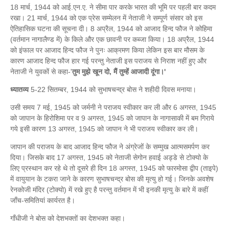
18 मार्च, 1944 को आई.एन.ए. ने सीमा पार करके भारत की भूमि पर पहली बार कदम
रखा। 21 मार्च, 1944 को एक प्रेस सम्मेलन में नेताजी ने सम्पूर्ण संसार को इस
ऐतिहासिक घटना की सूचना दी। 8 अप्रैल, 1944 को आजाद हिन्द फौज ने कोहिमा
(वर्तमान नागालैण्ड में) के किले और एक छावनी पर कब्जा किया। 18 अप्रैल, 1944
को इंफाल पर आजाद हिन्द फौज ने पुनः आक्रमण किया लेकिन इस बार मौसम के
कारण आजाद हिन्द फौज हार गई परन्तु नेताजी इस पराजय से निराश नहीं हुए और
नेताजी ने युवकों से कहा-'
तुम मुझे खून दो, मैं तुम्हें आजादी दूंगा।'
ध्यातव्य
5-22 सितम्बर, 1944 को सुभाषचन्द्र बोस ने शहीदी दिवस मनाया।
उसी समय 7 मई, 1945 को जर्मनी ने पराजय स्वीकार कर ली और 6 अगस्त, 1945
को जापान के हिरोशिमा पर व 9 अगस्त, 1945 को जापान के नागासाकी में बम गिराये
गये इसी कारण 13 अगस्त, 1945 को जापान ने भी पराजय स्वीकार कर ली।
जापान की पराजय के बाद आजाद हिन्द फौज ने अंग्रेजों के सम्मुख आत्मसमर्पण कर
दिया। जिसके बाद 17 अगस्त, 1945 को नेताजी सेगोन हवाई अड्डे से टोक्यो के
लिए प्रस्थान कर रहे थे तो दूसरे ही दिन 18 अगस्त, 1945 को फारमोसा द्वीप (ताइपे)
में वायुयान के टकरा जाने के कारण सुभाषचन्द्र बोस की मृत्यु हो गई। जिनके अवशेष
रेनकोजी मंदिर (टोक्यो) में रखे हुए है परन्तु वर्तमान में भी इनकी मृत्यु के बारे में कहीं
जाँच-समितियां कार्यरत है।
गाँधीजी ने बोस को देशभक्तों का देशभक्त कहा।