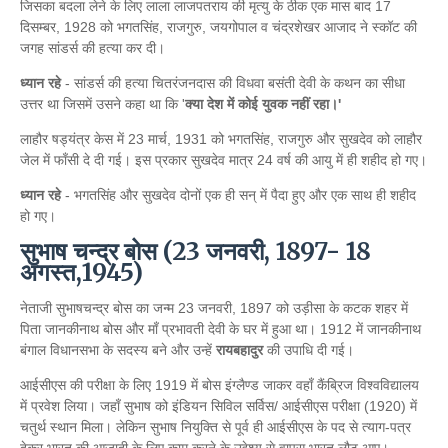
जिसका बदला लेने के लिए लाला लाजपतराय की मृत्यु के ठीक एक मास बाद 17
दिसम्बर, 1928 को भगतसिंह, राजगुरु, जयगोपाल व चंद्रशेखर आजाद ने स्कॉट की
जगह सांडर्स की हत्या कर दी।
ध्यान रहे
- सांडर्स की हत्या चितरंजनदास की विधवा बसंती देवी के कथन का सीधा
उत्तर था जिसमें उसने कहा था कि '
क्या देश में कोई युवक नहीं रहा।'
लाहौर षड्यंत्र केस में 23 मार्च, 1931 को भगतसिंह, राजगुरु और सुखदेव को लाहौर
जेल में फाँसी दे दी गई। इस प्रकार सुखदेव मात्र 24 वर्ष की आयु में ही शहीद हो गए।
ध्यान रहे
- भगतसिंह और सुखदेव दोनों एक ही सन् में पैदा हुए और एक साथ ही शहीद
हो गए।
सुभाष चन्द्र बोस (23 जनवरी, 1897- 18
अगस्त,1945)
नेताजी सुभाषचन्द्र बोस का जन्म 23 जनवरी, 1897 को उड़ीसा के कटक शहर में
पिता जानकीनाथ बोस और माँ प्रभावती देवी के घर में हुआ था। 1912 में जानकीनाथ
बंगाल विधानसभा के सदस्य बने और उन्हें
रायबहादुर
की उपाधि दी गई।
आईसीएस की परीक्षा के लिए 1919 में बोस इंग्लैण्ड जाकर वहाँ कैंब्रिज विश्वविद्यालय
में प्रवेश लिया। जहाँ सुभाष को इंडियन सिविल सर्विस/ आईसीएस परीक्षा (1920) में
चतुर्थ स्थान मिला। लेकिन सुभाष नियुक्ति से पूर्व ही आईसीएस के पद से त्याग-पत्र