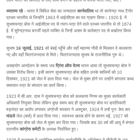
देकर भारत की आजादी के लिए काम करने के उद्देश्य से वापस भारत लौट आए।
ध्यातव्य रहे
- भारत में सिविल सेवा का जन्मदाता
कार्नवालिस
था तो सत्येन्द्र नाथ टैगोर
प्रथम भारतीय थे जिन्होंने 1863 में आईसीएस का पद ग्रहण किया। 1920 ई. में
सुभाषचन्द्र बोस ने आईसीएस पद से त्याग-पत्र देने वाले प्रथम भारतीय थे तो 1874
ई. में सुरेन्द्रनाथ बनर्जी पहले व्यक्ति थे जिन्हें असम के कलेक्टर पद
से बर्खास्त किया
गया।
सुभाष
16 जुलाई, 1921
को बंबई पहुँचे और वहाँ महात्मा गाँधी से मिलकर वे कलकत्ता
गए और वहाँ चितरंजनदास से मिले। चितरंजनदास सुभाष के राजनीतिक गुरु थे।
असहयोग आन्दोलन के समय जब
प्रिंस ऑफ वेल्स
भारत आया तो सुभाषचन्द्र बोस ने
उसका विरोध किया। इसी कारण सुभाषचन्द्र बोस सहित उनके साथियों को 10
दिसम्बर, 1921 को जेल में डाल दिया गया। जेल से मुक्त होने पर उन्होंने बांगलार कथा
समाचार-पत्र के संपादन का कार्य किया।
1923 में सी.आर. दास ने सुभाषचन्द्र बोस को कलकत्ता निगम का मुख्य कार्यकारी
अधिकारी नियुक्त किया लेकिन कुछ समय बाद ही सुभाषचन्द्र बोस पर क्रांतिकारी
षड्यंत्र का आरोप लगाकर अंग्रेजी सरकार ने अक्टूबर, 1924 में उन्हें पुनः केद कर
मांडले
जेल (बर्मा) में डाल दिया गया। स्वास्थ्य खराब होने के कारण मई, 1927 को
सुभाषचन्द्र बोस को जेल से मुक्त कर दिया गया। जिसके बाद 30 वर्ष की आयु में बंगाल
प्रान्तीय
कांग्रेस कमेटी
के अध्यक्ष निर्वाचित हुए।