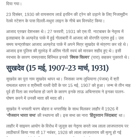
दिया गया।
23 दिसंबर, 1930 को वायसराय लार्ड इरविन की ट्रेन को उड़ाने के लिए निजामुद्दीन
रेलवे स्टेशन के पास दिल्ली-मथुरा लाइन के नीचे बम विस्फोट किया।
आजाद प्रखर देशभक्त थे। 27 फरवरी, 1931 को एस.पी. नाटबाबर के नेतृत्व में
इलाहाबाद के अल्फ्रेड पार्क में हुई गोलाबारी में आजाद को वोरगति प्राप्त हुई। उस
समय चन्द्रशेखर आजाद अल्फ्रेड पार्क में अपने मित्र सुखदेव से मंत्रणा कर रहे थे।
आजाद इस पुलिस की मुठभेड़ में अंतिम गोली स्वयं को मारकर शहीद हुए थे। इसी
स्वभाव के कारण रामप्रसाद बिस्मिल इनको '
क्विक सिल्वर
' (पारा) कहकर पुकारते थे।
सुखदेव (15 मई, 1907-23 मार्च, 1931)
सुखदेव का पूरा नाम सुखदेव थापर था। जिसका जन्म लुधियाना (पंजाब) में श्री
रामलाल थापर व श्रीमती रल्ली देवी के घर 15 मई, 1907 को हुआ। जन्म से तीन माह
पूर्व ही पिता का स्वर्गवास हो जाने के कारण इनके ताऊ अचिन्तराम ने इनका पालन-
पोषण करने में उनकी माता की मदद की।
सुखदेव ने भगवती चरण बोहरा व भगतसिंह के साथ मिलकर लाहौर में 1926 में
'
नौजवान भारत सभा
' की स्थापना की। इस सभा का नारा '
हिंदुस्तान जिंदाबाद
' था।
लाहौर में साइमन आयोग के विरोध में जुलूस का नेतृत्व करते जब लाला लाजपतराय पर
लाठीचार्ज किया गया तो 17 नवंबर, 1928 को लाला लाजपतराय की मृत्यु हो गई