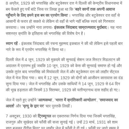
8 अप्रैल, 1929 को भगतसिंह और बटुकेश्वर दत्त ने दिल्ली की केन्द्रीय विधानसभा में
बम फेंकते हुए पर्चे बांटे जिस पर लिखा हुआ था कि '
बहरे कानों तक अपनी आवाज
पहुँचाने के लिए हमने इस बम का प्रयोग किया
'। भगतसिंह और बटुकेश्वर दत्त वहाँ से
आसानी से फरार हो सकते थे लेकिन वो वहाँ से भागे नहीं बल्कि स्वयं को गिरफ्तार
करवाया। जब उन्होंने नारा लगाया-
इंकलाब जिंदाबाद साम्राज्यवाद मुर्दाबाद
। यह नारा
सशस्त्र क्रांति के इतिहास को भगतसिंह की विशेष देन है।
ध्यान रहें
- इंकलाब जिंदाबाद की रचना मुहम्मद इकबाल ने की थी लेकिन इसे पहली बार
नारे के रूप में प्रयोग भगतसिंह ने किया था।
दिल्ली जेल में 4 जून, 1929 को मुकदमे की सुनवाई सेशन जज मिस्टर मिडलटन की
अदालत में प्रारम्भ हुई जबकि 10 जून, 1929 को केस की सुनवाई समाप्त हो गई और
उसके तुरंत बाद भगतसिंह को मियांवाली जेल में और बटुकेश्वर दत्त को लाहौर सेंट्रल
जेल में भेज दिया गया। बाद में 12 जून, 1929 को दोनों को आजीवन कारावास का दंड
सुना दिया गया। जेल में भगतसिंह और उसके साथियों ने 14 जून, 1929 से 64 दिन
की भूख हड़ताल की जिसमें 13 सितम्बर, 1929 को यतीन्द्रनाथ दास शहीद हो गए।
जेल में रहते हुए उन्होंने '
आत्मकथा
', '
भारत में क्रांतिकारी आन्दोलन
', '
समाजवाद का
आदर्श
' और '
मृत्यु के द्वार पर
' चार पुस्तकें लिखीं।
7 अक्टूबर, 1930 को
ट्रिब्यूनल
का एकतरफा निर्णय दिया गया जिसमें भगतसिंह,
राजगुरु और सुखेदव को फाँसी की सजा सुनाई गई। उन्हें 23 मार्च, 1931 को शाम
सात बजकर तैंतीस मिनट पर लाहौर जेल में फाँसी दे दी गई। फाँसी पर जाते समय वे