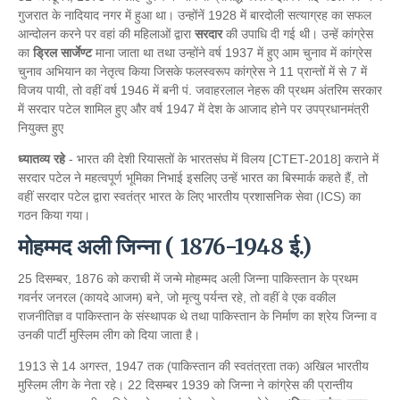
गुजरात के नादियाद नगर में हुआ था। उन्होंनें 1928 में बारदोली सत्याग्रह का सफल
आन्दोलन करने पर वहां की महिलाओं द्वारा
सरदार
की उपाधि दी गई थी। उन्हें कांग्रेस
का
ड्रिल सार्जेण्ट
माना जाता था तथा उन्होंने वर्ष 1937 में हुए आम चुनाव में कांग्रेस
चुनाव अभियान का नेतृत्व किया जिसके फलस्वरूप कांग्रेस ने 11 प्रान्तों में से 7 में
विजय पायी, तो वहीं वर्ष 1946 में बनी पं. जवाहरलाल नेहरू की प्रथम अंतरिम सरकार
में सरदार पटेल शामिल हुए और वर्ष 1947 में देश के आजाद होने पर उपप्रधानमंत्री
नियुक्त हुए
ध्यातव्य रहे
- भारत की देशी रियासतों के भारतसंघ में विलय [CTET-2018] कराने में
सरदार पटेल ने महत्वपूर्ण भूमिका निभाई इसलिए उन्हें भारत का बिस्मार्क कहते हैं, तो
वहीं सरदार पटेल द्वारा स्वतंत्र भारत के लिए भारतीय प्रशासनिक सेवा (ICS) का
गठन किया गया।
मोहम्मद अली जिन्ना ( 1876-1948 ई.)
25 दिसम्बर, 1876 को कराची में जन्मे मोहम्मद अली जिन्ना पाकिस्तान के प्रथम
गवर्नर जनरल (कायदे आजम) बने, जो मृत्यु पर्यन्त रहे, तो वहीं वे एक वकील
राजनीतिज्ञ व पाकिस्तान के संस्थापक थे तथा पाकिस्तान के निर्माण का श्रेय जिन्ना व
उनकी पार्टी मुस्लिम लीग को दिया जाता है।
1913 से 14 अगस्त, 1947 तक (पाकिस्तान की स्वतंत्रता तक) अखिल भारतीय
मुस्लिम लीग के नेता रहे। 22 दिसम्बर 1939 को जिन्ना ने कांग्रेस की प्रान्तीय