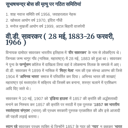
सुभाषचन्द्र बोस की मृत्यु पर गठित समितियां
1. शाह नवाज समिति वर्ष 1956, जवाहरलाल नेहरू
2. खोसला आयोग वर्ष 1970, इंदिरा गाँधी
3. मनोज मुखर्जी आयोग वर्ष 1999, अटल बिहारी वाजपेयी
वी.डी. सावरकर ( 28 मई, 1883-26 फरवरी,
1966 )
विनायक दामोदर सावरकर भारतीय इतिहास में '
वीर सावरकर
' के नाम से लोकप्रिय थे।
जिनका जन्म भागुर गाँव (नासिक, महाराष्ट्र) में 28 मई, 1883 को हुआ था। सावरकर
ने पूना के
फर्ग्यूसन
कॉलेज में दाखिला लिया वहां वे लोकमान्य तिलक के सम्पर्क में आए।
वी.डी. सावरकर ने 1899 में नासिक में '
मित्र मेला
' नाम की एक संस्था आरम्भ की जिसे
1904 में '
अभिनव भारत
' समाज में परिवर्तित कर दिया। अभिनव भारत की शाखाएं
महाराष्ट्र एवं मध्यप्रांत में सक्रिय थी जिसमें बम बनाना, शस्त्र चलाने में प्रशिक्षण
आदि दिए जाते थे।
सावरकर ने 10 मई, 1907 को '
इंडिया हाउस
' में 1857 की क्रांति की अर्द्धशताब्दी
मनाने का निश्चय कर 1857 की क्रांति पर मराठी में एक पुस्तक '
1857 का भारतीय
स्वतंत्रता संग्राम
' (भारत) की प्रथम सरकारी पुस्तक प्रकाशित की और इसे आजादी
की पहली लड़ाई बताया।
ध्यान रहे
सावरकर प्रथम व्यक्ति थे जिन्होंने 1857 के गदर को '
गदर
' न कहकर '
भारत