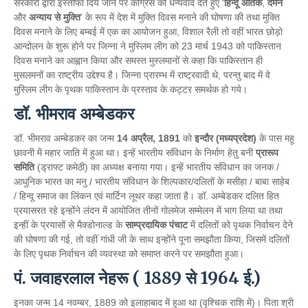
सरकारों द्वारा इस्तीफा दिये जाने पर कांग्रेस को धन्यवाद देते हुए '
हिन्दू आतंक
,
दमन
और
अन्याय से मुक्ति
' के रूप में देश में मुक्ति दिवस मनाने की घोषणा की तथा मुक्ति
दिवस मनाने के लिए बम्बई में एक का आयोजन हुआ, विशाल रैली तो वहीं भारत छोड़ो
आन्दोलन के शुरू होने पर जिन्ना ने मुस्लिम लीग को 23 मार्च 1943 को पाकिस्तान
दिवस मनाने का आह्वान किया और समस्त मुस्लमानों से कहा कि पाकिस्तान ही
मुसलमनों का राष्ट्रीय उद्देश्य है। जिन्ना प्रारम्भ में राष्ट्रवादी थे, परन्तु बाद में वे
मुस्लिम लीग के पृथक पाकिस्तान के प्रस्ताव के कट्टर समर्थक हो गये।
डॉ. भीमराव अम्बेडकर
डॉ. भीमराव अम्बेडकर का जन्म
14 अप्रैल, 1891
को
इन्दौर (मध्यप्रदेश)
के पास महू
छावनी में महार जाति में हुआ था। इन्हें भारतीय संविधान के निर्माण हेतु बनी
प्रारूप
समिति
(ड्राफ्ट कमेठी) का अध्यक्ष बनाया गया। इन्हें भारतीय संविधान का जनक /
आधुनिक भारत का मनु / भारतीय संविधान के शिल्पकार/दलितों के मसीहा / बाबा साहेब
/ हिन्दू समाज का लिंकन एवं मार्टिन लूथर कहा जाता है। डॉ. अम्बेडकर दलित हित
प्रयासरत रहे इन्होंने लंदन में आयोजित तीनों गोलमेज सम्मेलन में भाग लिया था तथा
इन्हीं के प्रयासों से मैक्डोनाल्ड के
साम्प्रदायिक पंचाट
में दलितों को पृथक निर्वाचन देने
की घोषणा की गई, तो वहीं गांधी जी के साथ इन्होंने पूना समझौता किया, जिसमें दलितों
के लिए पृथक निर्वाचन की व्यवस्था को समाप्त करने पर समझौता हुआ।
पं. जवाहरलाल नेहरू ( 1889 से 1964 ई.)
इनका जन्म 14 नवम्बर, 1889 को इलाहाबाद में हुआ था (वृश्चिक राशि में)। पिता श्री