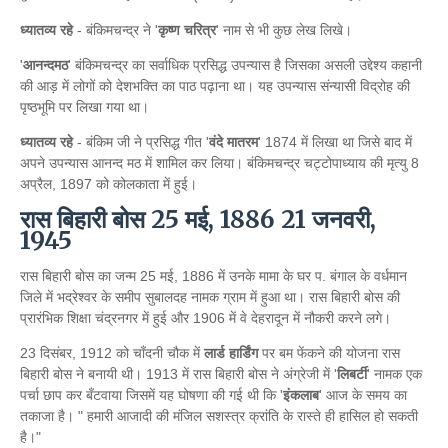
ध्यातव्य रहे
- बंकिमचन्द्र ने '
कृष्ण चरित्र
' नाम से भी कुछ लेख लिखे।
'
आनन्दमठ
' बंकिमचन्द्र का सर्वाधिक प्रसिद्ध उपन्यास है जिसका असली उद्देश्य कहानी
की आड़ में लोगों को देशभक्ति का पाठ पढ़ाना था। यह उपन्यास संन्यासी विद्रोह की
पृष्ठभूमि पर लिखा गया था।
ध्यातव्य रहे
- बंकिम जी ने प्रसिद्ध गीत '
वंदे मातरम
' 1874 में लिखा था जिसे बाद में
अपने उपन्यास आनन्द मठ में शामिल कर लिया। बंकिमचन्द्र चट्टोपाध्याय की मृत्यु 8
अप्रैल, 1897 को कोलकाता में हुई।
रास बिहारी बोस 25 मई, 1886 21 जनवरी,
1945
रास बिहारी बोस का जन्म 25 मई, 1886 में उनके मामा के घर प. बंगाल के वर्धमान
जिले में भद्रेश्वर के समीप सुबालदह नामक ग्राम में हुआ था। रास बिहारी बोस की
प्रारंभिक शिक्षा चंद्रनगर में हुई और 1906 में वे देहरादून में नौकरी करने लगे।
23 दिसंबर, 1912 को चाँदनी चौक में
लार्ड हार्डिंग
पर बम फेंकने की योजना रास
बिहारी बोस ने बनायी थी। 1913 में रास बिहारी बोस ने अंग्रेजी में '
लिबर्टी
' नामक एक
पर्चा छाप कर बँटवाया जिसमें यह घोषणा की गई थी कि '
इंकलाब
' आज के समय का
तकाजा है। " हमारी आजादी की मंजिल सशस्त्र क्रांति के रास्ते ही हासिल हो सकती
है।"