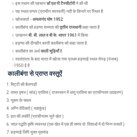
इस स्थान की पहचान
डॉ एल पी टैस्सीटोरी
ने की थी
यह स्थल घग्घर (प्राचीन सरस्वती) नदी के किनारे पर स्थित है
खोजकर्ता -
अमलानंद घोष 1952
कालीबंगा को हडप्पा सभ्यता की
तृतीय राजधानी
कहा जाता है
उत्खनन
बी. बी. लाल व बी के. थापर 1961
में किया
हड़प्या की दीनहीन बस्ती कालीबंगा को कहा जाता है
कालीबंगा का अर्थ
काली चूड़ियाँ
है
स्वतंत्रता के बाद भारत में खोजा गया प्रथम हड़प्पाई स्थल रोपड़ (पंजाब)
-1950 ई है
कालीबंगा से प्राप्त वस्तुऐं
मिट्टी की बैलगाडी
ताम्र वृषभ ( सांड) प्रतिमा ( राजस्थान में धातु प्रतिमा का प्राचीनतम उदाहरण)
भूकप के साक्ष्य
अग्नि वेदिकाऐ ( यज्ञकुंड)
हल की लकीरें (प्राचीनतम जुते खेत )
जाल पद्धति कृषि व्यवस्था (एक खेत में एक ही समय दो दिशाओ में दो भिन्न फसलें )
हड़प्पाई लिपि युक्त मृदमांड