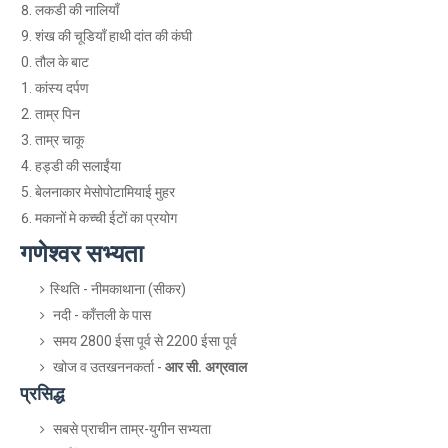
लकडी की नालियाँ
शंख की चूडियाँ हाथी दांत की कंघी
तौल के बाट
कांस्य दर्पण
ताम्र पिन
ताम्र चाकू
हड्डी की सलाईंया
बेलनाकार मेसोपोटामियाई मुहर
मकानों मे कच्ची ईटों का प्रयोग
गणेश्वर सभ्यता
स्थिति - नीमकाथाना (सीकर)
नदी - काँत्तली के पास
समय 2800 ईसा पूर्व से 2200 ईसा पूर्व
खोज व उतखननकर्ता -
आर सी. अग्रवाल
प्रसिद्ध
सबसे प्राचीन ताम्र-युगीन सभ्यता