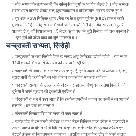
नोह सभ्यता के उत्खनन में पाँच सांस्कृतिक युगों के अवशेष मिलते है । नोह सभ्यता
में महाभारत काल से लेकर शक, कुषाणकालीन व मौर्यकालीन अवशेष प्राप्त हुए है ।
मृदभांड
PGW
चित्रित धूसर /गेरू रंग के व इससे पूर्व के
(RBC
) लाल व काले
मृदभांड मिले है । नोह सभ्यता में पक्षी चित्रित इटे मिली है । नोह सभ्यता से दूसरी
शताब्दी ईं .पू. की विशालकाय 1.5 मीटर ऊंची यक्ष की मूर्ति मिली है, जो शक कालीन है
। इस मूर्ति को जोख बाबा की मूर्ति भी कहते है ।
चन्द्रावती सभ्यता, सिरोही
चन्द्ररवती सभ्यता सिरोही जिले के माउंट आबू के निकट खोजी गई है । यह स्थल
11वीं शताब्दी में परमारों के राज्य की राजधानी रही थी ।
चंद्रावती से विकास के तीन स्तर प्राप्त हुए है, इनमें पहला छठी से आठवीं सदी का,
दूसरा नोवीं से दसवीं सदी का और तीसरा ग्यारहवीं से पन्दहवीं सदी का ।
चंद्रावती सभ्यता के उत्खनन के दौरान गरूड़ासन्न विष्णु की प्रतिमा मिली है, जो
दुनिया में अपने प्रकार की इकलौती प्रतिमा है ।
चंद्रावती के बारे में कहा जाता है कि इनके पत्थरों को बजाने पर उनमें से जो आवाजें
होती है । वह यहाँ की आरती है ।
चंद्रावती विशाल मंदिरों का शहर भी कहा जाता है ।
कर्नल टॉड ने इस नगरी को देखा था तथा मैडम विलियम हंटर ब्लेयर ने चंद्रावती में
अपनी यात्रा के दौरान खींचे विभिन्न चित्रों को कर्नल टॉड की पुस्तक ट्रेवल इन
वेस्टर्न इंडिया के लिए उपलब्ध करवाया । इसलिए कर्नल जेम्स टॉड ने अपने यात्रा