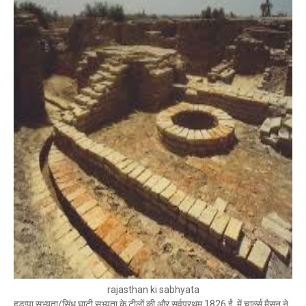
rajasthan ki sabhyata
हड़प्पा सभ्यता/सिंधु घाटी सभ्यता के टीलों की और सर्वप्रथम 1826 ईं. में चार्ल्स मैसन ने