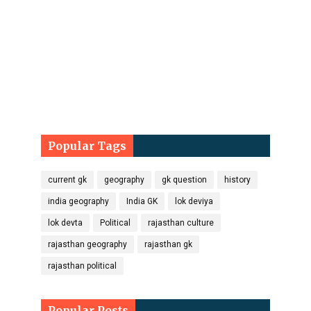
Popular Tags
current gk
geography
gk question
history
india geography
India GK
lok deviya
lok devta
Political
rajasthan culture
rajasthan geography
rajasthan gk
rajasthan political
Popular Posts