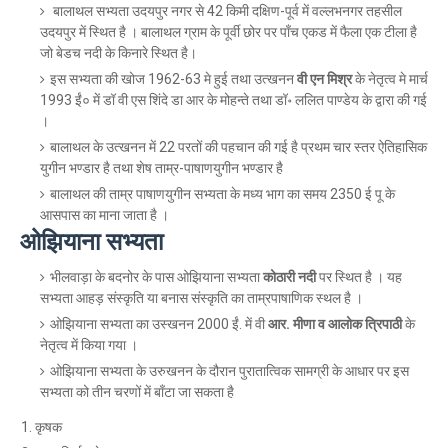
बालाथल सभ्यता उदयपुर नगर से 42 किमी दक्षिण-पूर्व में वल्लभनगर तहसील
उदयपुर में स्थित है । बालाथल ग्राम के पूर्वी छोर पर पाँच एकड में फैला एक टीला है
जो बेडच नदी के किनारे स्थित है।
इस सभ्यता की खोज 1962-63 मे हुई तथा उत्खनन
वी एन मिश्र
के नेतृत्व मे मार्च
1993 ईं० में डॉ वी एस शिंदे डा आर के मोहन्ते तथा डॉ॰ ललित पाण्डेय के द्वारा की गई
।
बालाथल के उत्खनन में 22 परतों की पहचान की गई है प्रथम चार स्तर ऐतिहासिक
युगीन भण्डार है तथा शेष ताम्र-पाषाणयुगीन भण्डार है
बालाथल की ताम्र पाषाणयुगीन सभ्यता के मध्य भाग का समय 2350 ई पू के
आसपास का माना जाता है ।
ओझियाना सभ्यता
भीलवाड़ा के बदनोर के पास ओझियाना सभ्यता
कोठारी नदी
पर स्थित है । यह
सभ्यता आहड़ संस्कृति या बनास संस्कृति का ताम्रपाषाणिक स्थल है ।
ओझियाना सभ्यता का उस्खनन 2000 ईं. में वी
आर. मीणा व आलोक त्रिपाठी
के
नेतृत्व में किया गया ।
ओझियाना सभ्यता के उरुखनन के दौरान पुरातात्विक सामग्री के आधार पर इस
सभ्यता को तीन चरणों में बाँटा जा सकता है
कृषक