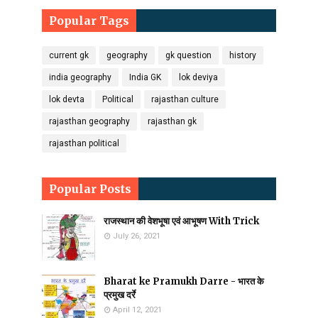
Popular Tags
current gk
geography
gk question
history
india geography
India GK
lok deviya
lok devta
Political
rajasthan culture
rajasthan geography
rajasthan gk
rajasthan political
Popular Posts
राजस्थान की वेशभूषा एवं आभूषण With Trick
July 26, 2021
Bharat ke Pramukh Darre - भारत के
प्रमुख दर्रे
April 12, 2021